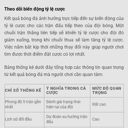
Theo dõi biến động tỷ lệ cược
Kết quả bóng đá ảnh hưởng trực tiếp đến sự biến động của
tỷ lệ cược cho các trận đấu tiếp theo của đội bóng. Một
chuỗi trận thắng liên tiếp sẽ khiến tỷ lệ cược cho đội đó
giảm xuống, trong khi chuỗi thua sẽ làm tăng tỷ lệ cược.
Việc nắm bắt kịp thời những thay đổi này giúp người chơi
tìm được thời điểm đặt cược có lợi nhất.
Bảng thống kê dưới đây tổng hợp các thông tin quan trọng
từ kết quả bóng đá mà người chơi cần quan tâm:
Ý NGHĨA TRONG CÁ
MỨC ĐỘ QUAN
CHỈ SỐ THỐNG KÊ
CƯỢC
TRỌNG
Phong độ 5 trận gần
Đánh giá trạng thái
Rất cao
nhất
hiện tại của đội
Dự đoán xu hướng trận
Lịch sử đối đầu
Cao
đấu