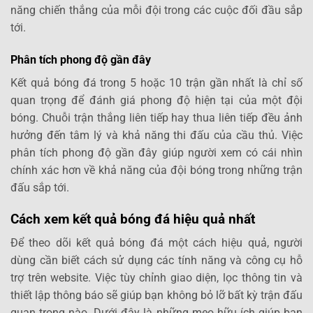
năng chiến thắng của mỗi đội trong các cuộc đối đầu sắp
tới.
Phân tích phong độ gần đây
Kết quả bóng đá trong 5 hoặc 10 trận gần nhất là chỉ số
quan trọng để đánh giá phong độ hiện tại của một đội
bóng. Chuỗi trận thắng liên tiếp hay thua liên tiếp đều ảnh
hưởng đến tâm lý và khả năng thi đấu của cầu thủ. Việc
phân tích phong độ gần đây giúp người xem có cái nhìn
chính xác hơn về khả năng của đội bóng trong những trận
đấu sắp tới.
Cách xem kết quả bóng đá hiệu quả nhất
Để theo dõi kết quả bóng đá một cách hiệu quả, người
dùng cần biết cách sử dụng các tính năng và công cụ hỗ
trợ trên website. Việc tùy chỉnh giao diện, lọc thông tin và
thiết lập thông báo sẽ giúp bạn không bỏ lỡ bất kỳ trận đấu
quan trọng nào. Dưới đây là những mẹo hữu ích giúp bạn