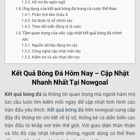
Hỗ trợ đa ngôn ngữ
Ứng dụng của kết quả bóng đá trong cá cược thể thao
Phân tích kèo châu Á
Dự đoán tỷ số chính xác
Theo dõi biến động tỷ lệ cược
Tầm quan trọng của việc cập nhật kết quả bóng đá chính
xác
Nguồn dữ liệu đáng tin cậy
Công nghệ cập nhật hiện đại
Kiểm tra và xác thực liên tục
Kết Quả Bóng Đá Hôm Nay – Cập Nhật
Nhanh Nhất Tại Nowgoal
Kết quả bóng đá
là thông tin quan trọng mà người hâm mộ
túc cầu luôn tìm kiếm mỗi ngày để cập nhật tình hình các
trận đấu yêu thích.
Kết quả bóng đá
trên nowgoal cung cấp
đầy đủ thông tin chi tiết về tỷ số, thống kê và diễn biến các
trận đấu từ khắp nơi trên thế giới. Với giao diện thân thiện
và tốc độ cập nhật nhanh chóng, người dùng có thể theo