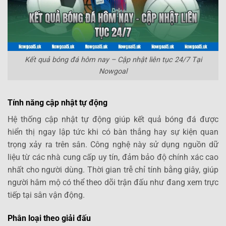
Kết quả bóng đá hôm nay – Cập nhật liên tục 24/7 Tại
Nowgoal
Tính năng cập nhật tự động
Hệ thống cập nhật tự động giúp kết quả bóng đá được
hiển thị ngay lập tức khi có bàn thắng hay sự kiện quan
trọng xảy ra trên sân. Công nghệ này sử dụng nguồn dữ
liệu từ các nhà cung cấp uy tín, đảm bảo độ chính xác cao
nhất cho người dùng. Thời gian trễ chỉ tính bằng giây, giúp
người hâm mộ có thể theo dõi trận đấu như đang xem trực
tiếp tại sân vận động.
Phân loại theo giải đấu