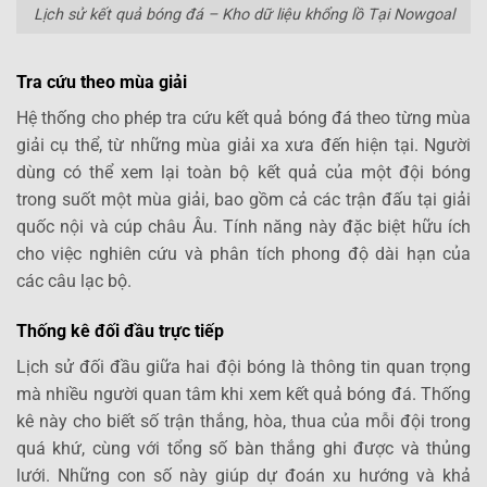
Lịch sử kết quả bóng đá – Kho dữ liệu khổng lồ Tại Nowgoal
Tra cứu theo mùa giải
Hệ thống cho phép tra cứu kết quả bóng đá theo từng mùa
giải cụ thể, từ những mùa giải xa xưa đến hiện tại. Người
dùng có thể xem lại toàn bộ kết quả của một đội bóng
trong suốt một mùa giải, bao gồm cả các trận đấu tại giải
quốc nội và cúp châu Âu. Tính năng này đặc biệt hữu ích
cho việc nghiên cứu và phân tích phong độ dài hạn của
các câu lạc bộ.
Thống kê đối đầu trực tiếp
Lịch sử đối đầu giữa hai đội bóng là thông tin quan trọng
mà nhiều người quan tâm khi xem kết quả bóng đá. Thống
kê này cho biết số trận thắng, hòa, thua của mỗi đội trong
quá khứ, cùng với tổng số bàn thắng ghi được và thủng
lưới. Những con số này giúp dự đoán xu hướng và khả