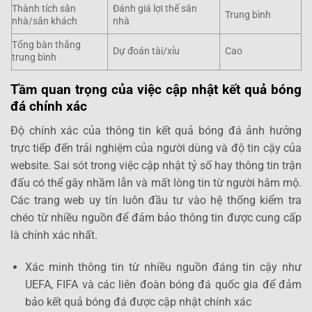
Thành tích sân
Đánh giá lợi thế sân
Trung bình
nhà/sân khách
nhà
Tổng bàn thắng
Dự đoán tài/xỉu
Cao
trung bình
Tầm quan trọng của việc cập nhật kết quả bóng
đá chính xác
Độ chính xác của thông tin kết quả bóng đá ảnh hưởng
trực tiếp đến trải nghiệm của người dùng và độ tin cậy của
website. Sai sót trong việc cập nhật tỷ số hay thông tin trận
đấu có thể gây nhầm lẫn và mất lòng tin từ người hâm mộ.
Các trang web uy tín luôn đầu tư vào hệ thống kiểm tra
chéo từ nhiều nguồn để đảm bảo thông tin được cung cấp
là chính xác nhất.
Xác minh thông tin từ nhiều nguồn đáng tin cậy như
UEFA, FIFA và các liên đoàn bóng đá quốc gia để đảm
bảo kết quả bóng đá được cập nhật chính xác