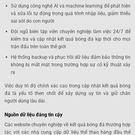
Sử dụng công nghệ AI và machine learning để phát hiện
và sửa lỗi tự động trong quá trình nhập liệu, giảm thiểu
sai sót do con người
Đội ngũ biên tập viên chuyên nghiệp làm việc 24/7 để
kiểm tra và cập nhật kết quả bóng đá kịp thời cho mọi
trận đấu trên toàn thế giới
Hệ thống backup và phục hồi dữ liệu đảm bảo thông tin
không bị mất mát trong trường hợp sự cố kỹ thuật xảy
ra
Việc duy trì độ chính xác cao trong cập nhật kết quả bóng
đá là yếu tố then chốt để xây dựng uy tín và giữ chân
người dùng lâu dài.
Nguồn dữ liệu đáng tin cậy
Các website chuyên nghiệp về kết quả bóng đá thường hợp
tác với các nhà cung cấp dữ liệu thể thao hàng đầu thế