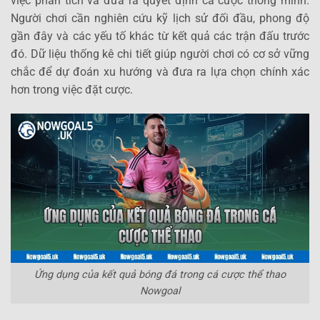
việc phân tích và đưa ra quyết định cá cược thông minh.
Người chơi cần nghiên cứu kỹ lịch sử đối đầu, phong độ
gần đây và các yếu tố khác từ kết quả các trận đấu trước
đó. Dữ liệu thống kê chi tiết giúp người chơi có cơ sở vững
chắc để dự đoán xu hướng và đưa ra lựa chọn chính xác
hơn trong việc đặt cược.
Ứng dụng của kết quả bóng đá trong cá cược thể thao
Nowgoal