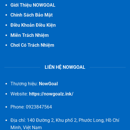
Giới Thiệu NOWGOAL
Chính Sách Bảo Mật
Điều Khoản Điều Kiện
Miễn Trách Nhiệm
Chơi Có Trách Nhiệm
LIÊN HỆ NOWGOAL
Thương hiệu:
NowGoal
Website:
https://nowgoalz.ink/
Phone: 0923847564
Địa chỉ: 140 Đường 2, Khu phố 2, Phước Long, Hồ Chí
Minh, Việt Nam