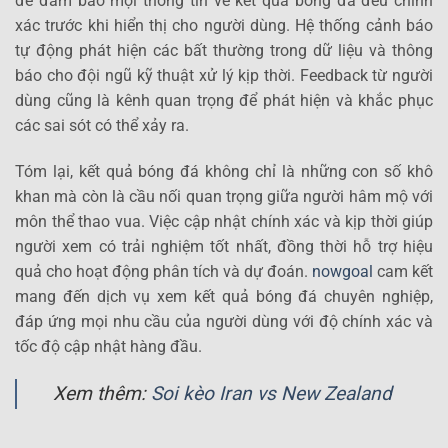
để đảm bảo mọi thông tin về kết quả bóng đá đều chính
xác trước khi hiển thị cho người dùng. Hệ thống cảnh báo
tự động phát hiện các bất thường trong dữ liệu và thông
báo cho đội ngũ kỹ thuật xử lý kịp thời. Feedback từ người
dùng cũng là kênh quan trọng để phát hiện và khắc phục
các sai sót có thể xảy ra.
Tóm lại, kết quả bóng đá không chỉ là những con số khô
khan mà còn là cầu nối quan trọng giữa người hâm mộ với
môn thể thao vua. Việc cập nhật chính xác và kịp thời giúp
người xem có trải nghiệm tốt nhất, đồng thời hỗ trợ hiệu
quả cho hoạt động phân tích và dự đoán.
nowgoal
cam kết
mang đến dịch vụ xem kết quả bóng đá chuyên nghiệp,
đáp ứng mọi nhu cầu của người dùng với độ chính xác và
tốc độ cập nhật hàng đầu.
Xem thêm:
Soi kèo Iran vs New Zealand