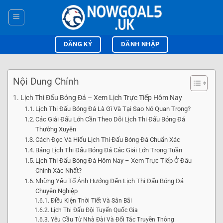
Bỏ
qua
nội
dung
ĐĂNG KÝ
ĐĂNH NHẬP
Nội Dung Chính
Lịch Thi Đấu Bóng Đá – Xem Lịch Trực Tiếp Hôm Nay
Lịch Thi Đấu Bóng Đá Là Gì Và Tại Sao Nó Quan Trọng?
Các Giải Đấu Lớn Cần Theo Dõi Lịch Thi Đấu Bóng Đá
Thường Xuyên
Cách Đọc Và Hiểu Lịch Thi Đấu Bóng Đá Chuẩn Xác
Bảng Lịch Thi Đấu Bóng Đá Các Giải Lớn Trong Tuần
Lịch Thi Đấu Bóng Đá Hôm Nay – Xem Trực Tiếp Ở Đâu
Chính Xác Nhất?
Những Yếu Tố Ảnh Hưởng Đến Lịch Thi Đấu Bóng Đá
Chuyên Nghiệp
Điều Kiện Thời Tiết Và Sân Bãi
Lịch Thi Đấu Đội Tuyển Quốc Gia
Yêu Cầu Từ Nhà Đài Và Đối Tác Truyền Thông