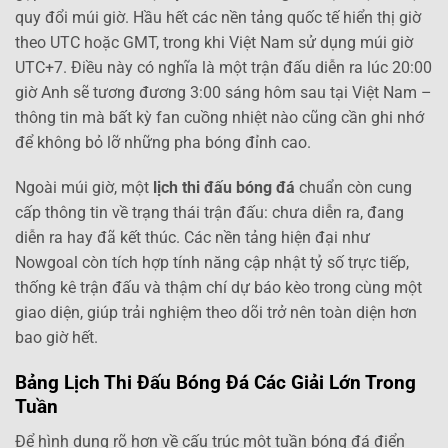
quy đổi múi giờ. Hầu hết các nền tảng quốc tế hiển thị giờ
theo UTC hoặc GMT, trong khi Việt Nam sử dụng múi giờ
UTC+7. Điều này có nghĩa là một trận đấu diễn ra lúc 20:00
giờ Anh sẽ tương đương 3:00 sáng hôm sau tại Việt Nam –
thông tin mà bất kỳ fan cuồng nhiệt nào cũng cần ghi nhớ
để không bỏ lỡ những pha bóng đỉnh cao.
Ngoài múi giờ, một
lịch thi đấu bóng đá
chuẩn còn cung
cấp thông tin về trạng thái trận đấu: chưa diễn ra, đang
diễn ra hay đã kết thúc. Các nền tảng hiện đại như
Nowgoal còn tích hợp tính năng cập nhật tỷ số trực tiếp,
thống kê trận đấu và thậm chí dự báo kèo trong cùng một
giao diện, giúp trải nghiệm theo dõi trở nên toàn diện hơn
bao giờ hết.
Bảng Lịch Thi Đấu Bóng Đá Các Giải Lớn Trong
Tuần
Để hình dung rõ hơn về cấu trúc một tuần bóng đá điển