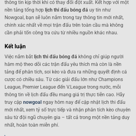
thông tin kịp thời khi có thay đổi đột xuất. Kết hợp với một
nền tảng tổng hợp
lịch thi đấu bóng đá
uy tín như
Nowgoal, bạn sẽ luôn nắm trong tay thông tin mới nhất,
chính xác nhất về mọi trận đấu trên toàn cầu mà không
cần phải tốn công tra cứu từ nhiều nguồn khác nhau.
Kết luận
Việc nắm bắt
lịch thi đấu bóng đá
không chỉ giúp người
hâm mộ theo dõi các trận đấu yêu thích mà còn là nền
tảng để phân tích, soi kèo và đưa ra những quyết định cá
cược có chiều sâu. Từ các giải đấu lớn như Champions
League, Premier League đến V.League trong nước, mỗi
thông tin về lịch đấu đều mang giá trị thực tiễn cao. Hãy
truy cập
nowgoal
ngay hôm nay để cập nhật lịch thi đấu
mới nhất, xem tỷ số trực tiếp và nhận phân tích kèo chuyên
sâu từ đội ngũ chuyên gia – tất cả trong một nền tảng duy
nhất, hoàn toàn miễn phí.