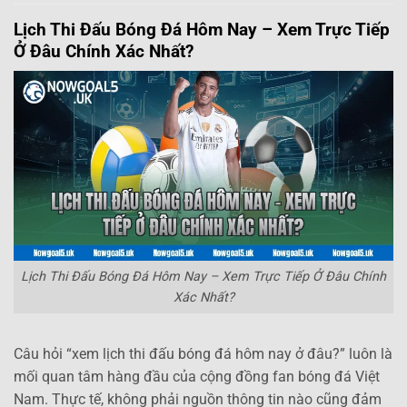
Lịch Thi Đấu Bóng Đá Hôm Nay – Xem Trực Tiếp
Ở Đâu Chính Xác Nhất?
Lịch Thi Đấu Bóng Đá Hôm Nay – Xem Trực Tiếp Ở Đâu Chính
Xác Nhất?
Câu hỏi “xem lịch thi đấu bóng đá hôm nay ở đâu?” luôn là
mối quan tâm hàng đầu của cộng đồng fan bóng đá Việt
Nam. Thực tế, không phải nguồn thông tin nào cũng đảm