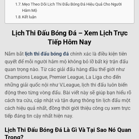
Mẹo Theo Dõi Lịch Thi Đấu Bóng Đá Hiệu Quả Cho Người
Hâm Mộ
Kết luận
Lịch Thi Đấu Bóng Đá – Xem Lịch Trực
Tiếp Hôm Nay
Nắm bắt
lịch thi đấu bóng đá
chính xác là điều kiện tiên
quyết để mỗi người hâm mộ không bỏ lỡ bất kỳ trận đấu
quan trọng nào. Từ các giải đấu hàng đầu thế giới như
Champions League, Premier League, La Liga cho đến
những giải quốc nội như V.League, lịch thi đấu luôn biến
động theo từng vòng đấu. Bài viết này sẽ giúp bạn hiểu rõ
cách tra cứu, cập nhật và tận dụng thông tin lịch đấu một
cách hiệu quả nhất, đồng thời giới thiệu công cụ xem trực
tiếp đáng tin cậy nhất hiện nay.
Lịch Thi Đấu Bóng Đá Là Gì Và Tại Sao Nó Quan
Trọng?