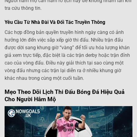
Người hâm mộ cần nắm rõ lịch này để không nhầm lẫn khi
tra cứu thông tin.
Yêu Cầu Từ Nhà Đài Và Đối Tác Truyền Thông
Các hợp đồng bản quyền truyền hình ngày càng có ảnh
hưởng lớn đến việc sắp xếp giờ thi đấu. Nhiều trận đấu
được dời sang khung giờ “vàng” để tối ưu hóa lượng khán
giả xem trực tiếp, đặc biệt là các trận derby hoặc trận đỉnh
cao của vòng đấu. Điều này giải thích tại sao cùng một
vòng đấu nhưng các trận lại diễn ra ở nhiều khung giờ
khác nhau trong cùng một cuối tuần.
Mẹo Theo Dõi Lịch Thi Đấu Bóng Đá Hiệu Quả
Cho Người Hâm Mộ