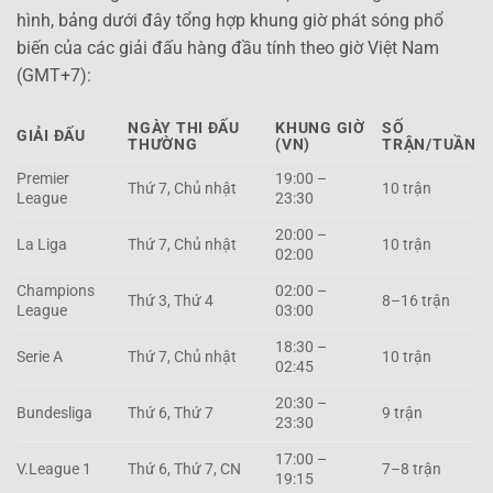
hình, bảng dưới đây tổng hợp khung giờ phát sóng phổ
biến của các giải đấu hàng đầu tính theo giờ Việt Nam
(GMT+7):
NGÀY THI ĐẤU
KHUNG GIỜ
SỐ
GIẢI ĐẤU
THƯỜNG
(VN)
TRẬN/TUẦN
Premier
19:00 –
Thứ 7, Chủ nhật
10 trận
League
23:30
20:00 –
La Liga
Thứ 7, Chủ nhật
10 trận
02:00
Champions
02:00 –
Thứ 3, Thứ 4
8–16 trận
League
03:00
18:30 –
Serie A
Thứ 7, Chủ nhật
10 trận
02:45
20:30 –
Bundesliga
Thứ 6, Thứ 7
9 trận
23:30
17:00 –
V.League 1
Thứ 6, Thứ 7, CN
7–8 trận
19:15