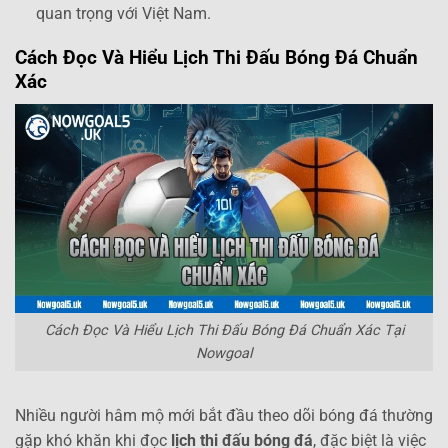
quan trọng với Việt Nam.
Cách Đọc Và Hiểu Lịch Thi Đấu Bóng Đá Chuẩn
Xác
Cách Đọc Và Hiểu Lịch Thi Đấu Bóng Đá Chuẩn Xác Tại
Nowgoal
Nhiều người hâm mộ mới bắt đầu theo dõi bóng đá thường
gặp khó khăn khi đọc
lịch thi đấu bóng đá
, đặc biệt là việc